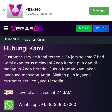
×
VEGASGG
Download
VEGASGG Mobile App
MASUK
DAFTAR
BERANDA
Hubungi Kami
Hubungi Kami
Customer service kami tersedia 24 jam selama 7 hari.
Kami akan terus melayani Anda kapan pun dan di
manapun Anda berada. Cukup kontak kami akan
langsung menyapa Anda. Silakan pilih layanan
customer service yang tersedia.
Live chat : Livechat 24 JAM
Whatsapp : +6282358507060