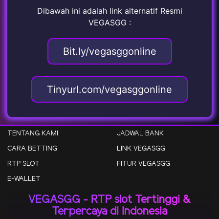
Dibawah ini adalah link alternatif Resmi
VEGASGG :
Bit.ly/vegasggonline
Tinyurl.com/vegasggonline
TENTANG KAMI
JADWAL BANK
CARA BETTING
LINK VEGASGG
RTP SLOT
FITUR VEGASGG
E-WALLET
VEGASGG - RTP slot Tertinggi &
Terpercaya di Indonesia