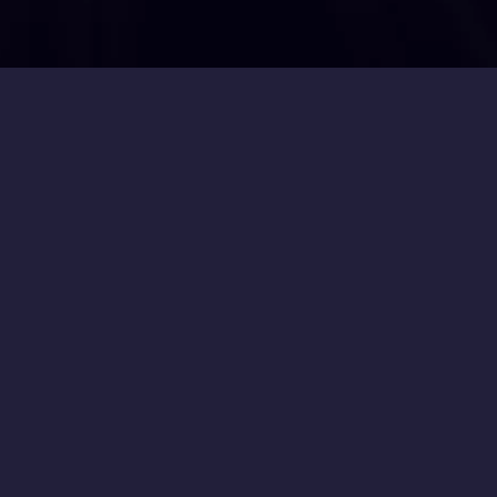
FITUR VEGASGG
E-WALLET