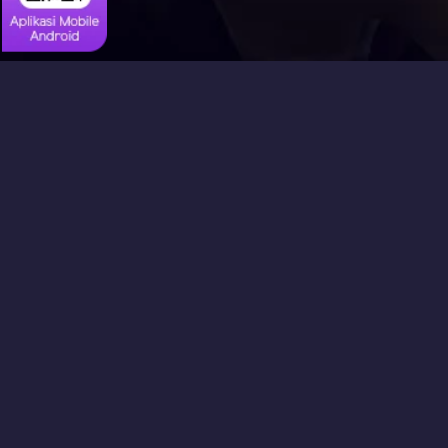
TENTANG KAMI
JADWAL BANK
VEGASGG - RTP slot