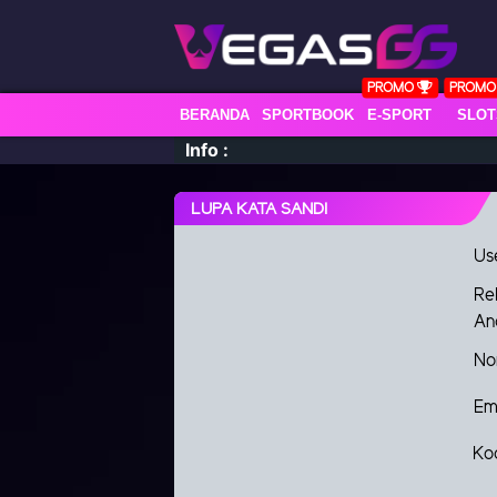
PROMO
PROM
BERANDA
SPORTBOOK
E-SPORT
SLOT
Info :
LUPA KATA SANDI
Us
Re
An
No
Em
Kod