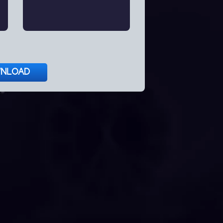
NLOAD