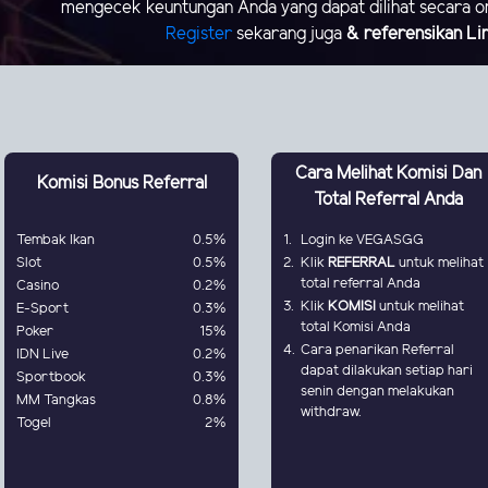
mengecek keuntungan Anda yang dapat dilihat secara o
Register
sekarang juga
& referensikan Li
Cara Melihat Komisi Dan
Komisi Bonus Referral
Total Referral Anda
Tembak Ikan
0.5%
1.
Login ke VEGASGG
Slot
0.5%
2.
Klik
REFERRAL
untuk melihat
total referral Anda
Casino
0.2%
3.
Klik
KOMISI
untuk melihat
E-Sport
0.3%
total Komisi Anda
Poker
15%
4.
Cara penarikan Referral
IDN Live
0.2%
dapat dilakukan setiap hari
Sportbook
0.3%
senin dengan melakukan
MM Tangkas
0.8%
withdraw.
Togel
2%