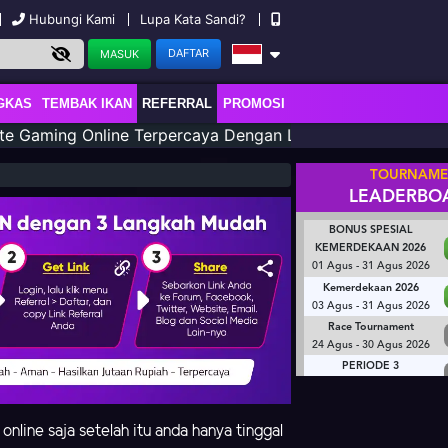
Hubungi Kami
Lupa Kata Sandi?
DAFTAR
GKAS
TEMBAK IKAN
REFERRAL
PROMOSI
ine Terpercaya Dengan Lisensi Terbaik Di Asia | E-Sport | 
nline saja setelah itu anda hanya tinggal