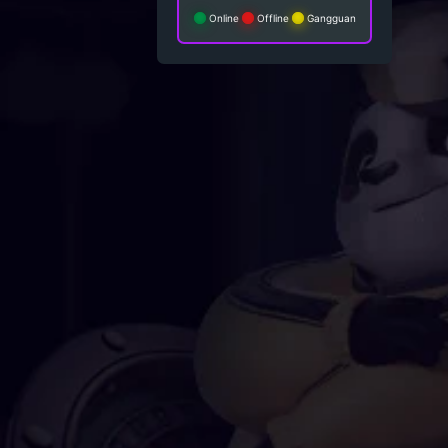
Online
Offline
Gangguan