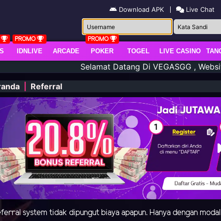
Download APK
Live Chat
O
PROMO
PROMO
S
IDNLIVE
ARCADE
POKER
TOGEL
LIVE CASINO
TAN
Selamat Datang Di VEGASGG , Website Gaming Onl
randa
Referral
ferral system tidak dipungut biaya apapun. Hanya dengan modal o